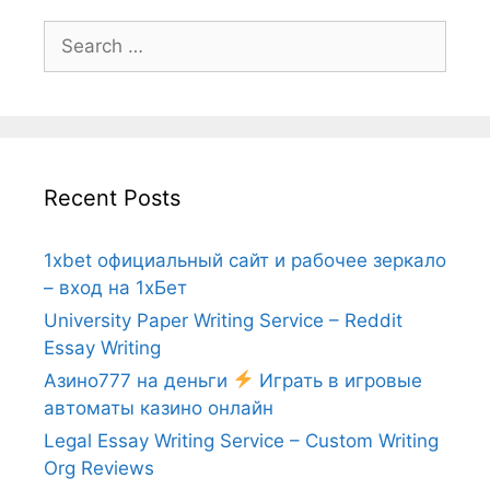
e
t
s
S
n
e
a
a
v
r
i
c
g
h
a
Recent Posts
f
t
o
i
r
1xbet официальный сайт и рабочее зеркало
o
:
– вход на 1хБет
n
University Paper Writing Service – Reddit
Essay Writing
Азино777 на деньги
Играть в игровые
автоматы казино онлайн
Legal Essay Writing Service – Custom Writing
Org Reviews